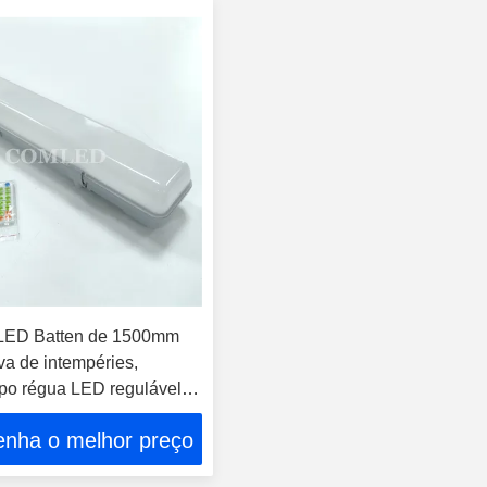
 LED Batten de 1500mm
va de intempéries,
ipo régua LED regulável, à
apor, adequada para
enha o melhor preço
entos, armazéns,
ubterrâneas, túneis, etc.