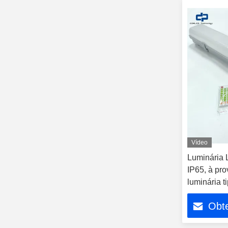
Vídeo
Luminária
IP65, à pro
luminária t
prova de v
Obt
estacionam
passagens s