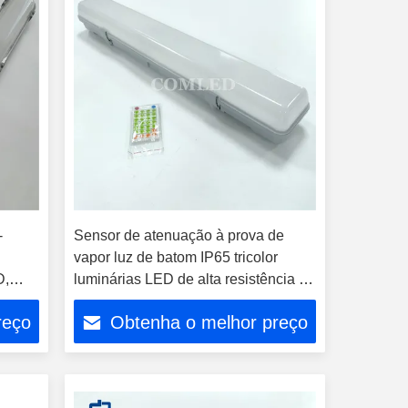
-
Sensor de atenuação à prova de
vapor luz de batom IP65 tricolor
D,
luminárias LED de alta resistência à
ria
água Classificação de luz de vapor
reço
Obtenha o melhor preço
industrial Tri Proof LED luz 4 pés luz
as
de emergência LED Baton