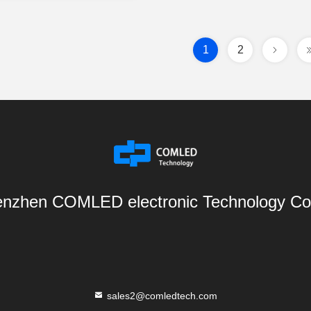
1
2
nzhen COMLED electronic Technology Co.
sales2@comledtech.com