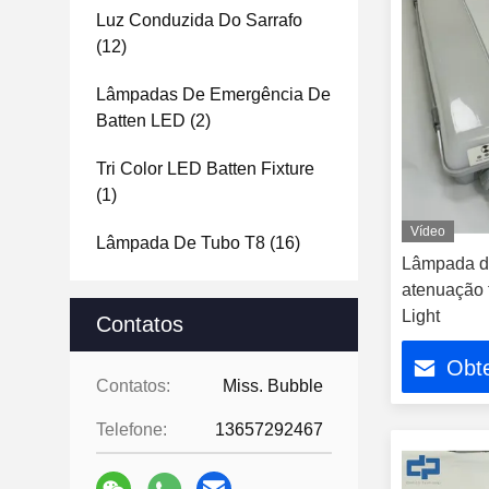
Luz Conduzida Do Sarrafo
(12)
Lâmpadas De Emergência De
Batten LED
(2)
Tri Color LED Batten Fixture
(1)
Vídeo
Lâmpada De Tubo T8
(16)
Lâmpada de
atenuação 
Light
Contatos
Obt
Contatos:
Miss. Bubble
Telefone:
13657292467