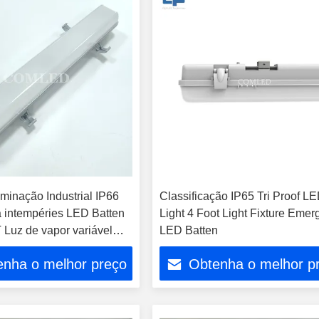
luminação Industrial IP66
Classificação IP65 Tri Proof L
 a intempéries LED Batten
Light 4 Foot Light Fixture Eme
 Luz de vapor variável
LED Batten
500mm LED impermeável
enha o melhor preço
Obtenha o melhor p
ovados pelo CE SAA C-
para iluminação industrial