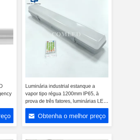
ED
Luminária industrial estanque a
rgency
vapor tipo régua 1200mm IP65, à
prova de três fatores, luminárias LED
para armazém, iluminação de túnel,
reço
Obtenha o melhor preço
luminárias tipo régua à prova de
intempéries com 3CCT mutável