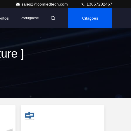
sales2@comledtech.com
13657292467
entos
Citações
Portuguese
ure ]