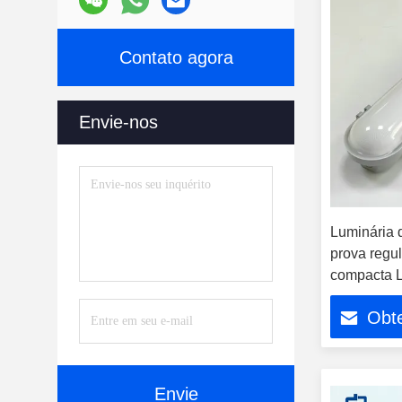
Contato agora
Envie-nos
Luminária d
prova regu
compacta 
CE SAA apr
Obt
tri-prova 
à prova de
Envie