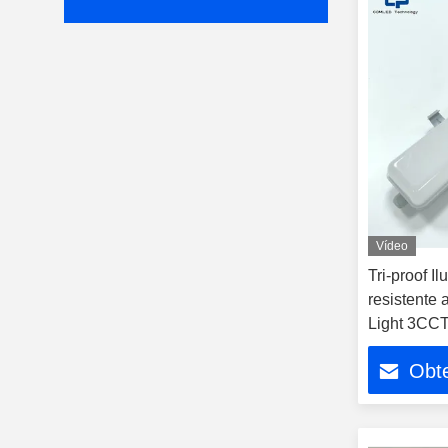
Vídeo
Tri-proof I
resistente
Light 3CCT
tricolor 1
Obt
batons apr
Tick UKCA 