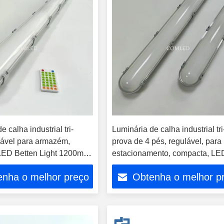
e calha industrial tri-
Luminária de calha industrial tri
lável para armazém,
prova de 4 pés, regulável, para
LED Betten Light 1200mm
estacionamento, compacta, LE
ovada, luminária linear
com aprovação CE SAA, luminá
enha o melhor preço
Obtenha o melhor p
com sensor, carcaça em PC
linear tri-prova com sensor de
 vapor, luminárias LED
regulação de intensidade, calh
LED à prova de vapor