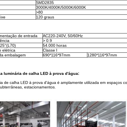
SMD2835
3000K/4000K/5000K/6000K
>80
ixe
120 graus
imentação de entrada
AC220-240V, 50/60Hz
tência
> 0.9
a25°(L70)
54.000 horas
 elétrica
Classe I
da embalagem
690*116*97mm
1280*116*97mm
a luminária de calha LED à prova d'água:
ia de calha LED à prova d'água é amplamente utilizada em espaços com
ubterrâneas, estacionamentos.