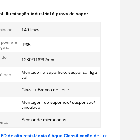
of
,
Iluminação industrial à prova de vapor
minosa:
140 lm/w
 poeira e
IP65
água:
 do
1280*116*92mm
Montado na superfície, suspensa, ligá
método:
vel
Cinza + Branco de Leite
Montagem de superfície/ suspensão/
vinculado
Sensor de microondas
nto:
ED de alta resistência à água Classificação de luz