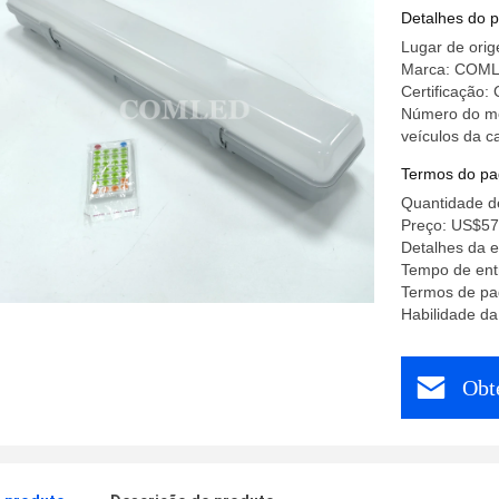
resistênc
Detalhes do 
industrial
Lugar de ori
emergênc
Marca: COM
Certificação
Número do mod
veículos da ca
Termos do pa
Quantidade d
Preço: US$57
Detalhes da 
Tempo de entr
Termos de pa
Habilidade da
Obt