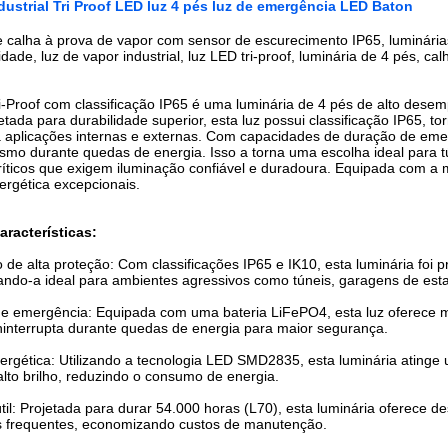
dustrial Tri Proof LED luz 4 pés luz de emergência LED Baton
 calha à prova de vapor com sensor de escurecimento IP65, luminárias 
dade, luz de vapor industrial, luz LED tri-proof, luminária de 4 pés, 
i-Proof com classificação IP65 é uma luminária de 4 pés de alto dese
ojetada para durabilidade superior, esta luz possui classificação IP65, 
a aplicações internas e externas. Com capacidades de duração de eme
mo durante quedas de energia. Isso a torna uma escolha ideal para t
íticos que exigem iluminação confiável e duradoura. Equipada com a 
nergética excepcionais.
aracterísticas:
o de alta proteção: Com classificações IP65 e IK10, esta luminária fo
ando-a ideal para ambientes agressivos como túneis, garagens de esta
de emergência: Equipada com uma bateria LiFePO4, esta luz oferece m
ninterrupta durante quedas de energia para maior segurança.
nergética: Utilizando a tecnologia LED SMD2835, esta luminária ating
lto brilho, reduzindo o consumo de energia.
til: Projetada para durar 54.000 horas (L70), esta luminária oferece
es frequentes, economizando custos de manutenção.