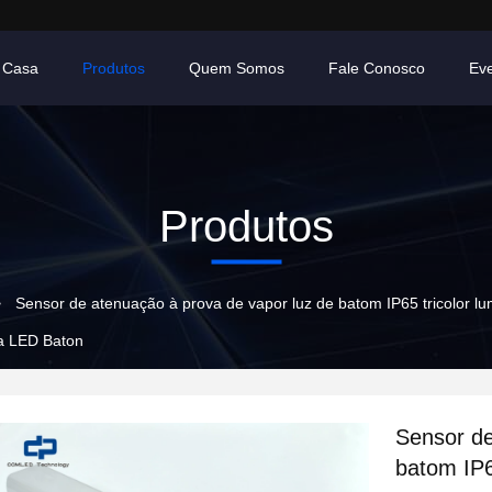
Casa
Produtos
Quem Somos
Fale Conosco
Ev
Produtos
>
Sensor de atenuação à prova de vapor luz de batom IP65 tricolor lum
ia LED Baton
Sensor de
batom IP6