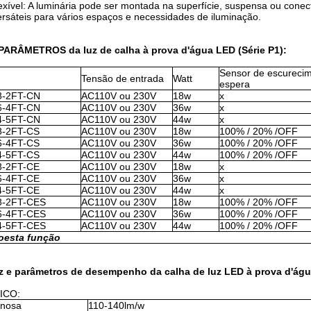
lexível: A luminária pode ser montada na superfície, suspensa ou con
ersáteis para vários espaços e necessidades de iluminação.
ARÂMETROS da luz de calha à prova d'água LED (Série P1):
Sensor de escureci
Tensão de entrada
Watt
espera
8-2FT-CN
AC110V ou 230V
18w
x
6-4FT-CN
AC110V ou 230V
36w
x
4-5FT-CN
AC110V ou 230V
44w
x
8-2FT-CS
AC110V ou 230V
18w
100% / 20% /OFF
6-4FT-CS
AC110V ou 230V
36w
100% / 20% /OFF
4-5FT-CS
AC110V ou 230V
44w
100% / 20% /OFF
8-2FT-CE
AC110V ou 230V
18w
x
6-4FT-CE
AC110V ou 230V
36w
x
4-5FT-CE
AC110V ou 230V
44w
x
8-2FT-CES
AC110V ou 230V
18w
100% / 20% /OFF
6-4FT-CES
AC110V ou 230V
36w
100% / 20% /OFF
4-5FT-CES
AC110V ou 230V
44w
100% / 20% /OFF
o
esta função
z e parâmetros de desempenho da calha de luz LED à prova d'ág
ICO:
inosa
110-140lm/w