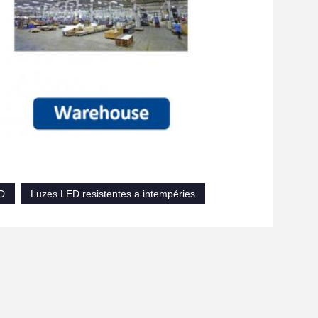
ED
Luzes LED resistentes a intempéries