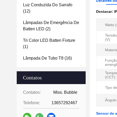
Detalhes d
Luz Conduzida Do Sarrafo
(12)
Destacar:
I
Lâmpadas De Emergência De
Watts (
Batten LED
(2)
Tensão
(V):
Tri Color LED Batten Fixture
(1)
Materia
Lâmpada De Tubo T8
(16)
Função
emergê
Temper
Contatos
(CCT):
Tipo de
Contatos:
Miss. Bubble
Ângulo 
Telefone:
13657292467
Sensor de a