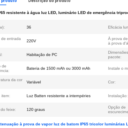
o produto
Descrição do produto
P65 resistente à água luz LED
,
luminário LED de emergência tripro
w):
36
Eficácia lu
 de entrada
À prova de
220V
à prova d'
Dimensões
l:
Habitação de PC
pacote:
 de
Bateria de 1500 mAh ou 3000 mAh
Instale o 
ncia:
atura da cor
Variável
Cor:
 item:
Luz Batten resistente a intempéries
Instalação:
Opção de
do feixe:
120 graus
escurecime
tenuação à prova de vapor luz de batom IP65 tricolor luminárias L