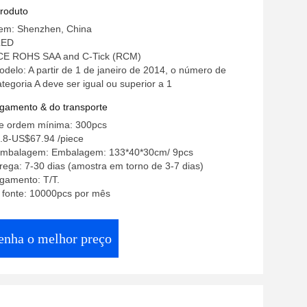
ia à água Classificação de luz de vapor
produto
 Tri Proof LED luz 4 pés luz de
gem: Shenzhen, China
ia LED Baton
LED
: CE ROHS SAA and C-Tick (RCM)
elo: A partir de 1 de janeiro de 2014, o número de
tegoria A deve ser igual ou superior a 1
gamento & do transporte
e ordem mínima: 300pcs
.8-US$67.94 /piece
embalagem: Embalagem: 133*40*30cm/ 9pcs
ega: 7-30 dias (amostra em torno de 3-7 dias)
gamento: T/T.
 fonte: 10000pcs por mês
enha o melhor preço