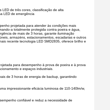
LED de três cores, classificação de alta
calha LED de emergência
mpenho projetada para atender às condições mais
tornando-a totalmente protegida contra poeira e água,
rgência de mais de 3 horas, garante iluminação
úneis, armazéns, estacionamentos, escadarias e outros
mais recente tecnologia LED SMD2835, oferece brilho e
i projetada para desempenho à prova de poeira e à prova
cionamento e espaços industriais.
ais de 3 horas de energia de backup, garantindo
e uma impressionante eficácia luminosa de 110-140lm/w,
 desempenho confiável e reduz a necessidade de