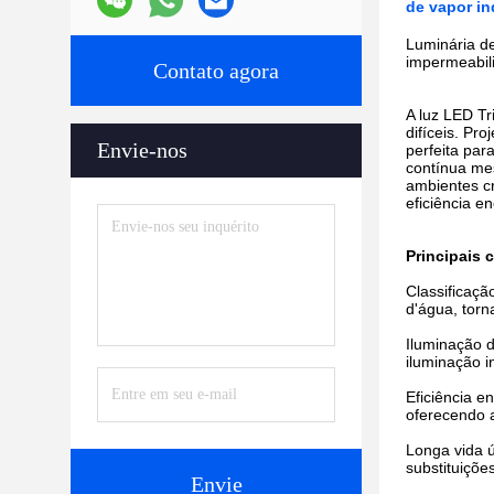
de vapor in
Luminária de
impermeabili
Contato agora
A luz LED Tr
difíceis. Pr
Envie-nos
perfeita par
contínua mes
ambientes cr
eficiência e
Principais c
Classificaçã
d'água, torn
Iluminação 
iluminação i
Eficiência e
oferecendo a
Longa vida ú
substituiçõ
Envie