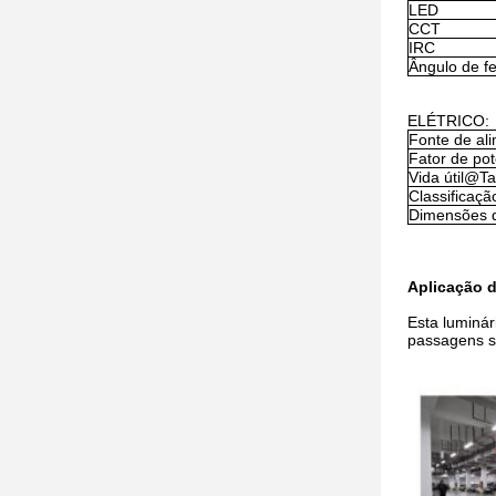
LED
CCT
IRC
Ângulo de fe
ELÉTRICO:
Fonte de al
Fator de po
Vida útil@T
Classificação
Dimensões 
Aplicação d
Esta luminár
passagens s