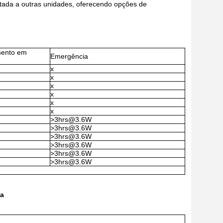
ectada a outras unidades, oferecendo opções de
mento em
Emergência
x
x
x
x
x
x
>3hrs@3.6W
>3hrs@3.6W
>3hrs@3.6W
>3hrs@3.6W
>3hrs@3.6W
>3hrs@3.6W
ua