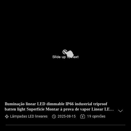
Iluminação linear LED dimmable IP66 industrial triproof
batten light Superfície Montar à prova de vapor Linear LED
Light Fitting fácil Projetos de engenharia de fiação
Lâmpadas LED lineares
2025-08-15
19 opiniões
luminárias LED