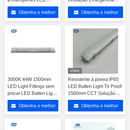
Batten Light 3CCT Luz
IP65 à prova de
Obtenha o melhor
Obtenha o melhor
de vapor variável tricolor
intempéries, calhas de
1500mm LED
LED com sensor,
preço
preço
impermeável batons
dimerização, luzes de
aprovados pelo CE SAA
túnel e luminárias para
C-Tick UKCA para
estacionamento
iluminação industrial
Vídeo
3000K 44W 1500mm
Resistente à poeira IP65
LED Light Fittings sem
LED Batten Light Tri Proof
piscar LED Batten Light
1500mm CCT Solução
Fitting
alterável
Obtenha o melhor
Obtenha o melhor
preço
preço