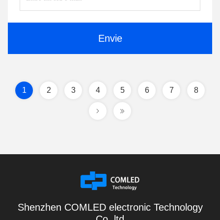
Envie
1
2
3
4
5
6
7
8
Shenzhen COMLED electronic Technology
Co.,ltd