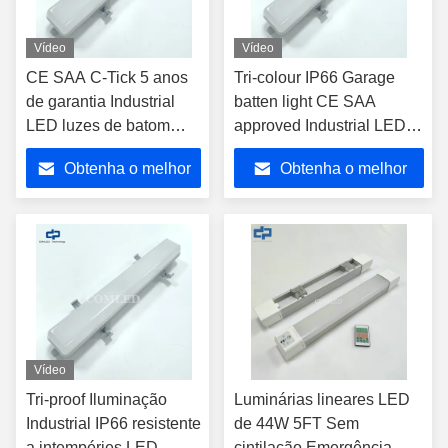
Vídeo
Vídeo
CE SAA C-Tick 5 anos
Tri-colour IP66 Garage
de garantia Industrial
batten light CE SAA
LED luzes de batom
approved Industrial LED
Armazém 18w fogão à
Lighting fixture 1500mm
Obtenha o melhor
Obtenha o melhor
prova de vapor
Weatherproof LED Batten
luminária IP65
Light 5FT 3CCT
preço
preço
resistente a intempéries
Changeable vapor tight
Batten Light 600mm
light fitting
linear luzes LED para
estacionamentos
Vídeo
Tri-proof Iluminação
Luminárias lineares LED
Industrial IP66 resistente
de 44W 5FT Sem
a intempéries LED
cintilação Emergência