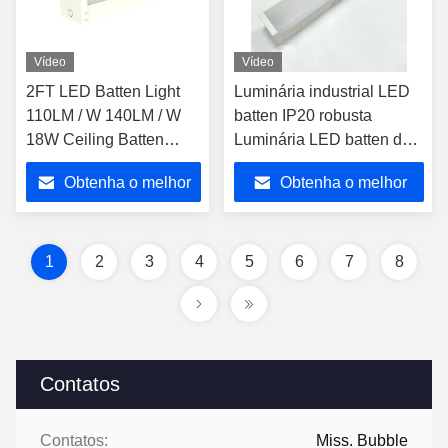
Vídeo
Vídeo
2FT LED Batten Light
Luminária industrial LED
110LM / W 140LM / W
batten IP20 robusta
18W Ceiling Batten
Luminária LED batten de
Light
emergência 4FT durável
Obtenha o melhor
Obtenha o melhor
com bateria de
emergência de 3000mAh
preço
preço
Luminárias LED
industriais para
1
2
3
4
5
6
7
8
estacionamento
Contatos
Contatos:
Miss. Bubble