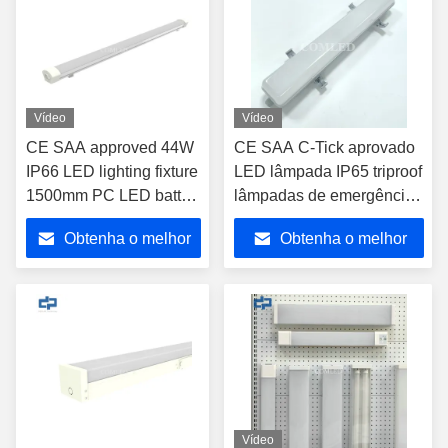
Vídeo
Vídeo
CE SAA approved 44W
CE SAA C-Tick aprovado
IP66 LED lighting fixture
LED lâmpada IP65 triproof
1500mm PC LED batten
lâmpadas de emergência
light tunnel lighting
industrial resistente a
Obtenha o melhor
Obtenha o melhor
linear LED batten
intempéries Batten
Fixture Vapor Tight
luminária para
preço
preço
parking lot LED Lights
estacionamento,
armazém, túnel
Vídeo