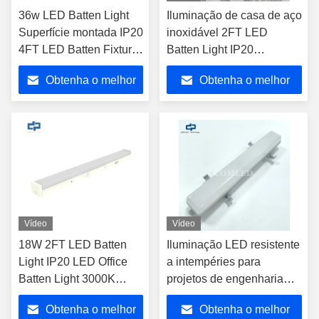
36w LED Batten Light
Iluminação de casa de aço
Superfície montada IP20
inoxidável 2FT LED
4FT LED Batten Fixture
Batten Light IP20
SMD2835
industrial linear battens
Obtenha o melhor
Obtenha o melhor
110LM / W - 140LM / W
18W montagem de
preço
preço
superfície robusta LED
Batten Light
Vídeo
Vídeo
18W 2FT LED Batten
Iluminação LED resistente
Light IP20 LED Office
a intempéries para
Batten Light 3000K
projetos de engenharia
4000K 5000K 6000K
Iluminação LED de 2 pés
Obtenha o melhor
Obtenha o melhor
com classificação de