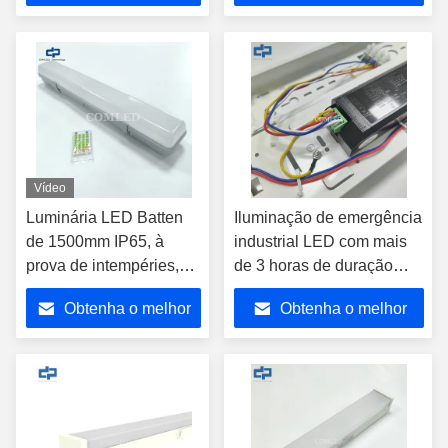
resistência à água IP65
preço
preço
Parques de
estacionamento 18w slim
led batten
Vídeo
Luminária LED Batten
Iluminação de emergência
de 1500mm IP65, à
industrial LED com mais
prova de intempéries,
de 3 horas de duração
luminária tipo régua
IP20 LED Iluminação
Obtenha o melhor
Obtenha o melhor
LED regulável, à prova
linear para
de vapor, adequada
estacionamento de
preço
preço
para estacionamentos,
instalação pendurada
armazéns, passagens
Iluminação de emergência
subterrâneas, túneis,
110-140lm/w Iluminação
etc.
linear