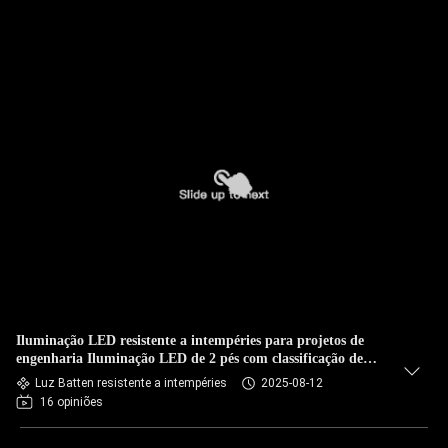
Iluminação LED resistente a intempéries para projetos de
engenharia Iluminação LED de 2 pés com classificação de
resistência à água IP65 Parques de estacionamento 18w slim
Luz Batten resistente a intempéries
2025-08-12
led batten
16 opiniões