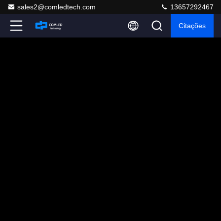
sales2@comledtech.com
13657292467
Citações