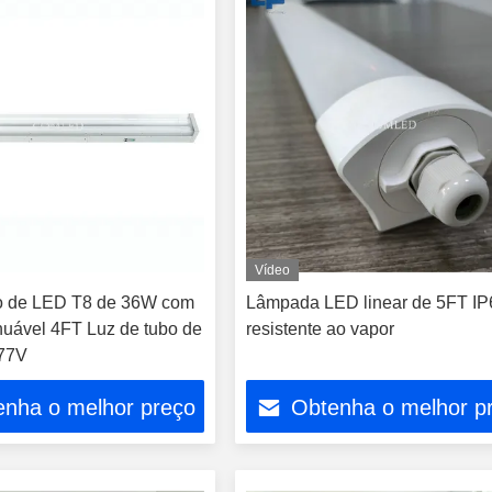
Vídeo
bo de LED T8 de 36W com
Lâmpada LED linear de 5FT IP
nuável 4FT Luz de tubo de
resistente ao vapor
77V
enha o melhor preço
Obtenha o melhor p