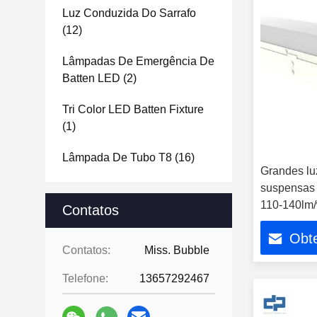
Luz Conduzida Do Sarrafo
(12)
Lâmpadas De Emergência De
Batten LED
(2)
Tri Color LED Batten Fixture
(1)
Lâmpada De Tubo T8
(16)
Grandes lu
suspensas 
110-140lm
Contatos
Obt
Contatos:
Miss. Bubble
Telefone:
13657292467