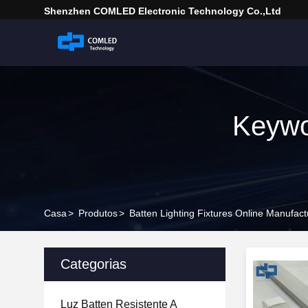
Shenzhen COMLED Electronic Technology Co.,ltd
Keywor
Casa
>
Produtos
>
Batten Lighting Fixtures Online Manufact
Categorias
Luz Batten Resistente A