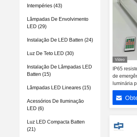
Intempéries
(43)
Lâmpadas De Envolvimento
LED
(29)
Instalação De LED Batten
(24)
Luz De Teto LED
(30)
Vídeo
Instalação De Lâmpadas LED
IP65 resis
Batten
(15)
de emergên
luminária p
Lâmpadas LED Lineares
(15)
Obt
Acessórios De Iluminação
LED
(6)
Luz LED Compacta Batten
(21)