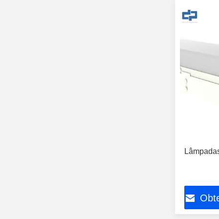
Lâmpadas
Obt