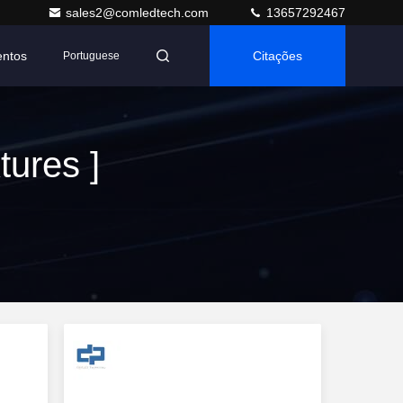
sales2@comledtech.com
13657292467
entos
Citações
Portuguese
tures ]