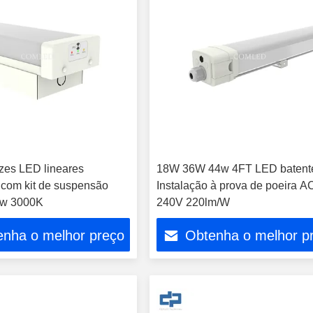
zes LED lineares
18W 36W 44w 4FT LED batent
com kit de suspensão
Instalação à prova de poeira A
/w 3000K
240V 220lm/W
enha o melhor preço
Obtenha o melhor p