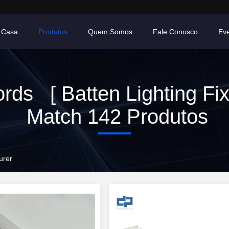
Casa
Produtos
Quem Somos
Fale Conosco
Ev
ds [ Batten Lighting Fix
Match 142 Produtos
urer