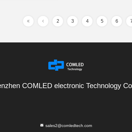
2
3
4
5
6
nzhen COMLED electronic Technology Co.
sales2@comledtech.com