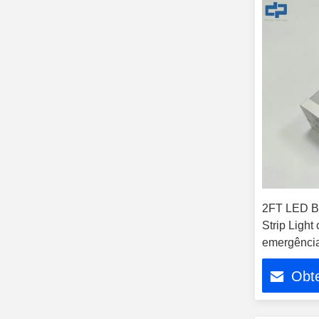
2FT LED Ba
Strip Ligh
emergência
Obt