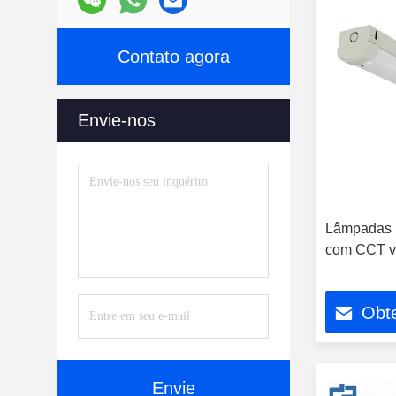
Contato agora
Envie-nos
Lâmpadas 
com CCT va
Obt
Envie