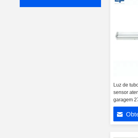
Luz de tu
sensor ate
garagem 2
Obt