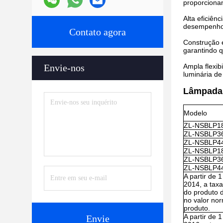
proporcionan
Alta eficiên
desempenho 
Contato agora
Construção e
garantindo 
Envie-nos
Ampla flexib
luminária d
Lâmpada
Modelo
ZL-NSBLP1
ZL-NSBLP3
ZL-NSBLP4
ZL-NSBLP1
ZL-NSBLP3
ZL-NSBLP4
A partir de 1
2014, a taxa
do produto d
no valor no
produto.
A partir de 1
Envie