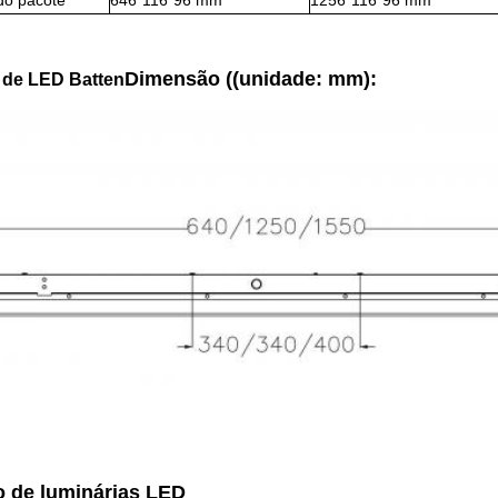
do pacote
646*116*96 mm
1256*116*96 mm
Dimensão ((unidade: mm):
 de LED Batten
o de luminárias LED