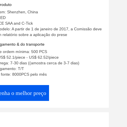
produto
gem: Shenzhen, China
LED
 CE SAA and C-Tick
elo: A partir de 1 de janeiro de 2017, a Comissão deve
 relatório sobre a aplicação do prese
gamento & do transporte
e ordem mínima: 500 PCS
S$ 52.1/piece - US$ 62.52/piece
ega: 7-30 dias ((amostra cerca de 3-7 dias)
gamento: T/T
a fonte: 8000PCS pelo mês
enha o melhor preço