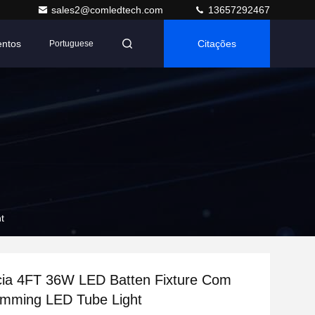
sales2@comledtech.com
13657292467
entos
Citações
Portuguese
t
ia 4FT 36W LED Batten Fixture Com
imming LED Tube Light