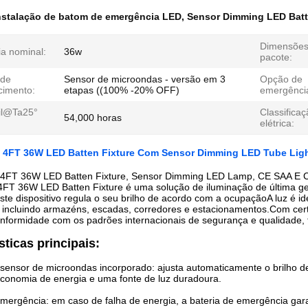
nstalação de batom de emergência LED
,
Sensor Dimming LED Batt
Dimensões
ia nominal:
36w
pacote:
 de
Sensor de microondas - versão em 3
Opção de
cimento:
etapas ((100% -20% OFF)
emergênci
til@Ta25°
Classifica
54,000 horas
elétrica:
 4FT 36W LED Batten Fixture Com Sensor Dimming LED Tube Lig
4FT 36W LED Batten Fixture, Sensor Dimming LED Lamp, CE SAA E C-
FT 36W LED Batten Fixture é uma solução de iluminação de última ger
ste dispositivo regula o seu brilho de acordo com a ocupaçãoA luz é ide
, incluindo armazéns, escadas, corredores e estacionamentos.Com cer
nformidade com os padrões internacionais de segurança e qualidade, 
sticas principais:
sensor de microondas incorporado: ajusta automaticamente o brilho 
economia de energia e uma fonte de luz duradoura.
mergência: em caso de falha de energia, a bateria de emergência gar