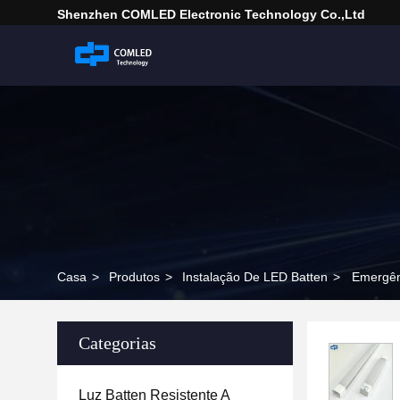
Shenzhen COMLED Electronic Technology Co.,ltd
Casa
>
Produtos
>
Instalação De LED Batten
>
Emergên
Categorias
Luz Batten Resistente A