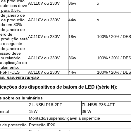
a de produção
AC110V ou 230V
36w
x
 químicos deve
a para 0,5%.
 de janeiro de
a de produção
AC110V ou 230V
44w
x
xada em 30%.
 de janeiro de
ero de
AC110V ou 230V
18w
100% / 20% / D
 produção será
a o seguinte:
 de janeiro de
issão deve
m relatório
AC110V ou 230V
36w
100% / 20% / D
a aplicação do
gulamento.
4-5FT-CES
AC110V ou 230V
44w
100% / 20% / D
ão, não.
esta função
icações dos dispositivos de batom de LED ((série N):
s sobre os luminários
ZL-NSBLP18-2FT
ZL-NSBLP36-4FT
minal
18W
36 W
Montado/suspenso/ligável à superfície
o de protecção
Proteção IP20