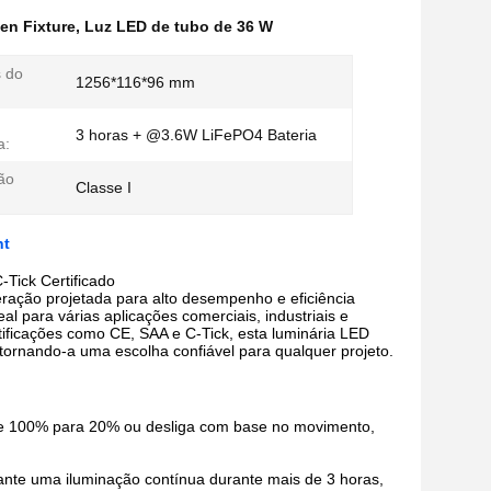
en Fixture
,
Luz LED de tubo de 36 W
 do
1256*116*96 mm
3 horas + @3.6W LiFePO4 Bateria
a:
ção
Classe I
ht
Tick Certificado
ação projetada para alto desempenho e eficiência
al para várias aplicações comerciais, industriais e
tificações como CE, SAA e C-Tick, esta luminária LED
tornando-a uma escolha confiável para qualquer projeto.
de 100% para 20% ou desliga com base no movimento,
ante uma iluminação contínua durante mais de 3 horas,