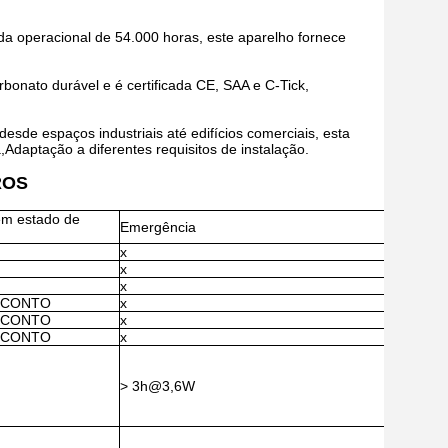
da operacional de 54.000 horas, este aparelho fornece
rbonato durável e é certificada CE, SAA e C-Tick,
esde espaços industriais até edifícios comerciais, esta
daptação a diferentes requisitos de instalação.
ROS
em estado de
Emergência
x
x
x
ESCONTO
x
ESCONTO
x
ESCONTO
x
> 3h@3,6W