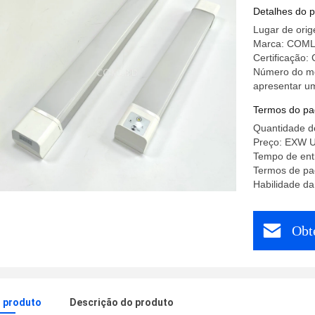
Detalhes do 
Lugar de ori
Marca: COM
Certificação:
Número do mod
apresentar um
Termos do pa
Quantidade d
Preço: EXW U
Tempo de entr
Termos de pa
Habilidade d
Obt
o produto
Descrição do produto