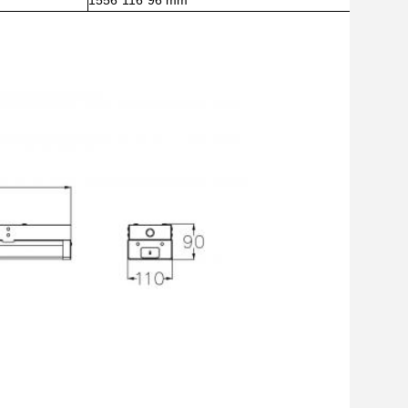
1556*116*96 mm