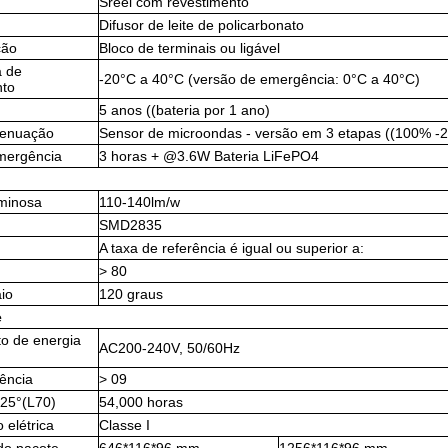
Sreel com revestimento
Difusor de leite de policarbonato
ção
Bloco de terminais ou ligável
a de
-20°C a 40°C (versão de emergência: 0°C a 40°C)
nto
5 anos ((bateria por 1 ano)
tenuação
Sensor de microondas - versão em 3 etapas ((100% 
mergência
3 horas + @3.6W Bateria LiFePO4
uminosa
110-140lm/w
SMD2835
A taxa de referência é igual ou superior a:
> 80
io
120 graus
e
o de energia
AC200-240V, 50/60Hz
tência
> 09
a25°(L70)
54,000 horas
 elétrica
Classe I