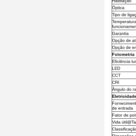
Habitação
Óptica
Tipo de liga
Temperatur
funcioname
Garantia
Opção de a
Opção de e
Fotometria
Eficiência l
LED
CCT
CRI
Ângulo do ra
Eletricidad
Forneciment
de entrada
Fator de po
Vida útil@T
Classificação