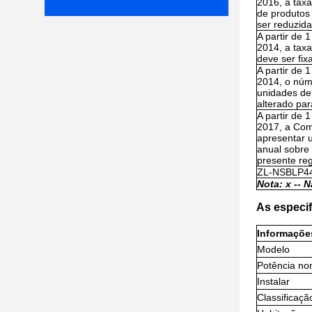
2016, a tax
de produtos
ser reduzid
A partir de 1
2014, a tax
deve ser fi
A partir de 1
2014, o núm
unidades de
alterado par
A partir de 1
2017, a Com
apresentar u
anual sobre 
presente re
ZL-NSBLP4
Nota: x -
- N
As especif
Informaçõe
Modelo
Potência no
Instalar
Classificaçã