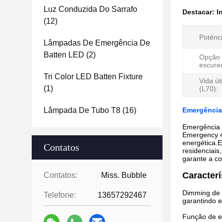
Luz Conduzida Do Sarrafo
Destacar:
I
(12)
Potênc
Lâmpadas De Emergência De
Batten LED
(2)
Opção
escure
Tri Color LED Batten Fixture
Vida ú
(1)
(L70):
Lâmpada De Tubo T8
(16)
Emergência
Emergência 
Emergency 4
energética.E
Contatos
residenciais
garante a co
Caracterí
Contatos:
Miss. Bubble
Dimming de 
Telefone:
13657292467
garantindo 
Função de e