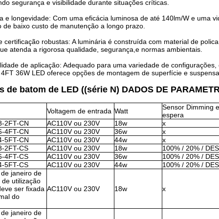
do segurança e visibilidade durante situações críticas.
cia e longevidade: Com uma eficácia luminosa de até 140lm/W e uma vi
de baixo custo de manutenção a longo prazo.
 certificação robustas: A luminária é construída com material de polica
que atenda a rigorosa qualidade, segurança,e normas ambientais.
ilidade de aplicação: Adequado para uma variedade de configurações, d
e 4FT 36W LED oferece opções de montagem de superfície e suspensa,A
s de batom de LED ((série N) DADOS DE PARAMET
Sensor Dimming 
Voltagem de entrada
Watt
espera
8-2FT-CN
AC110V ou 230V
18w
x
6-4FT-CN
AC110V ou 230V
36w
x
4-5FT-CN
AC110V ou 230V
44w
x
8-2FT-CS
AC110V ou 230V
18w
100% / 20% / D
6-4FT-CS
AC110V ou 230V
36w
100% / 20% / D
4-5FT-CS
AC110V ou 230V
44w
100% / 20% / D
 de janeiro de
 de utilização
eve ser fixada
AC110V ou 230V
18w
x
rmal do
 de janeiro de