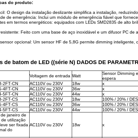
icas do produto:
ácil: O design da instalação deslizante simplifica a instalação, reduzi
de de emergência: Inclui um módulo de emergência fiável que fornece 
ntes em termos energéticos: equipados com LEDs SMD2835 de alto bril
esistente: Feito com uma base de aço inoxidável e um difusor PC de al
ensor opcional: Um sensor HF de 5,8G permite dimming inteligente, ot
s de batom de LED ((série N) DADOS DE PARAMET
Sensor Dimming 
Voltagem de entrada
Watt
espera
8-2FT-CN
AC110V ou 230V
18w
x
6-4FT-CN
AC110V ou 230V
36w
x
4-5FT-CN
AC110V ou 230V
44w
x
8-2FT-CS
AC110V ou 230V
18w
100% / 20% / D
6-4FT-CS
AC110V ou 230V
36w
100% / 20% / D
4-5FT-CS
AC110V ou 230V
44w
100% / 20% / D
 de janeiro de
 de utilização
eve ser fixada
AC110V ou 230V
18w
x
rmal do