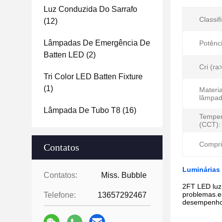
Luz Conduzida Do Sarrafo
Classif
(12)
Lâmpadas De Emergência De
Potênci
Batten LED
(2)
Cri (ra>
Tri Color LED Batten Fixture
(1)
Materia
lâmpad
Lâmpada De Tubo T8
(16)
Temper
(CCT):
Compri
Contatos
Luminárias
Contatos:
Miss. Bubble
2FT LED luz
problemas.e 
Telefone:
13657292467
desempenho e