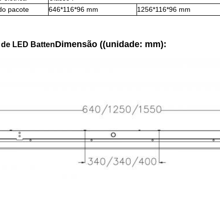
do pacote
646*116*96 mm
1256*116*96 mm
Dimensão ((unidade: mm):
 de LED Batten