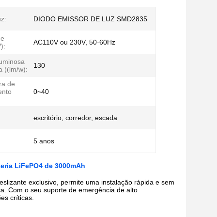
uz:
DIODO EMISSOR DE LUZ SMD2835
de
AC110V ou 230V, 50-60Hz
):
 luminosa
130
 ((lm/w):
ra de
ento
0~40
escritório, corredor, escada
5 anos
teria LiFePO4 de 3000mAh
lizante exclusivo, permite uma instalação rápida e sem
ica. Com o seu suporte de emergência de alto
s críticas.