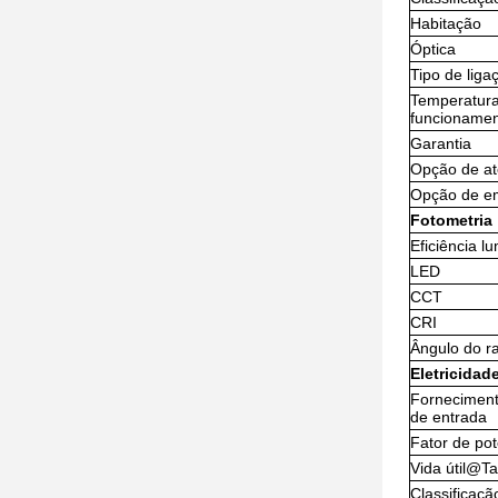
Habitação
Óptica
Tipo de liga
Temperatur
funcioname
Garantia
Opção de a
Opção de e
Fotometria
Eficiência l
LED
CCT
CRI
Ângulo do ra
Eletricidad
Forneciment
de entrada
Fator de po
Vida útil@T
Classificação