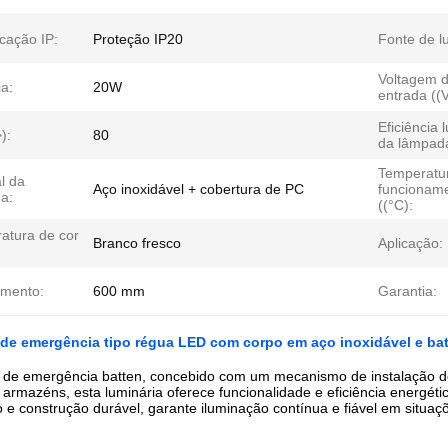
icação IP:
Proteção IP20
Fonte de l
Voltagem 
a:
20W
entrada ((V
Eficiência
):
80
da lâmpada
Temperatu
l da
Aço inoxidável + cobertura de PC
funcionam
a:
((°C):
atura de cor
Branco fresco
Aplicação:
mento:
600 mm
Garantia:
 de emergência tipo régua LED com corpo em aço inoxidável e ba
 de emergência batten, concebido com um mecanismo de instalação des
armazéns, esta luminária oferece funcionalidade e eficiência energét
 construção durável, garante iluminação contínua e fiável em situaçõe