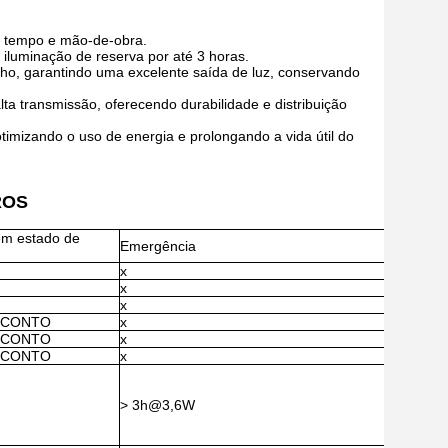
ndo tempo e mão-de-obra.
iluminação de reserva por até 3 horas.
ho, garantindo uma excelente saída de luz, conservando
ta transmissão, oferecendo durabilidade e distribuição
imizando o uso de energia e prolongando a vida útil do
ROS
em estado de
Emergência
x
x
x
ESCONTO
x
ESCONTO
x
ESCONTO
x
> 3h@3,6W