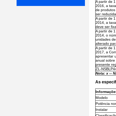
A partir de 1
2016, a tax
de produtos
ser reduzid
A partir de 1
2014, a tax
deve ser fi
A partir de 1
2014, o núm
unidades de
alterado par
A partir de 1
2017, a Com
apresentar u
anual sobre 
presente re
ZL-NSBLP4
Nota: x -
- N
As especif
Informaçõe
Modelo
Potência no
Instalar
Classificaçã