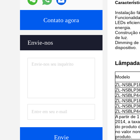
Característ
Instalação f
Funcionalida
Contato agora
LEDs eficie
energia.
Construção r
de luz.
Envie-nos
Dimming de s
dispositivo.
Lâmpada
Modelo
ZL-NSBLP1
ZL-NSBLP3
ZL-NSBLP4
ZL-NSBLP1
ZL-NSBLP3
ZL-NSBLP4
A partir de 1
2014, a taxa
do produto d
no valor no
Envie
produto.