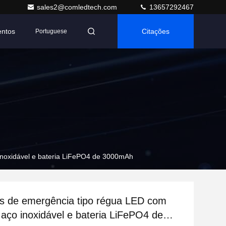
sales2@comledtech.com
13657292467
entos
Citações
Portuguese
inoxidável e bateria LiFePO4 de 3000mAh
s de emergência tipo régua LED com
aço inoxidável e bateria LiFePO4 de