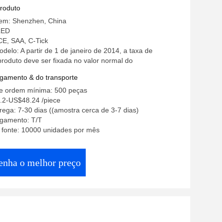
produto
gem: Shenzhen, China
LED
 CE, SAA, C-Tick
elo: A partir de 1 de janeiro de 2014, a taxa de
 produto deve ser fixada no valor normal do
gamento & do transporte
e ordem mínima: 500 peças
.2-US$48.24 /piece
ega: 7-30 dias ((amostra cerca de 3-7 dias)
gamento: T/T
 fonte: 10000 unidades por mês
enha o melhor preço