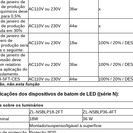
 de janeiro de
a de produção
AC110V ou 230V
36w
x
 químicos deve
a para 0,5%.
 de janeiro de
a de produção
AC110V ou 230V
44w
x
xada em 30%.
 de janeiro de
ero de
AC110V ou 230V
18w
100% / 20% / D
 produção será
a o seguinte:
 de janeiro de
issão deve
m relatório
AC110V ou 230V
36w
100% / 20% / D
a aplicação do
gulamento.
4-5FT-CES
AC110V ou 230V
44w
100% / 20% / D
ão, não.
esta função
icações dos dispositivos de batom de LED ((série N):
s sobre os luminários
ZL-NSBLP18-2FT
ZL-NSBLP36-4FT
minal
18W
36 W
Montado/suspenso/ligável à superfície
o de protecção
Proteção IP20