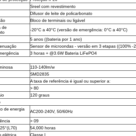
Sreel com revestimento
Difusor de leite de policarbonato
ção
Bloco de terminais ou ligável
a de
-20°C a 40°C (versão de emergência: 0°C a 40°C)
nto
5 anos ((bateria por 1 ano)
tenuação
Sensor de microondas - versão em 3 etapas ((100% 
mergência
3 horas + @3.6W Bateria LiFePO4
uminosa
110-140lm/w
SMD2835
A taxa de referência é igual ou superior a:
> 80
io
120 graus
e
o de energia
AC200-240V, 50/60Hz
tência
> 09
a25°(L70)
54,000 horas
 elétrica
Classe I