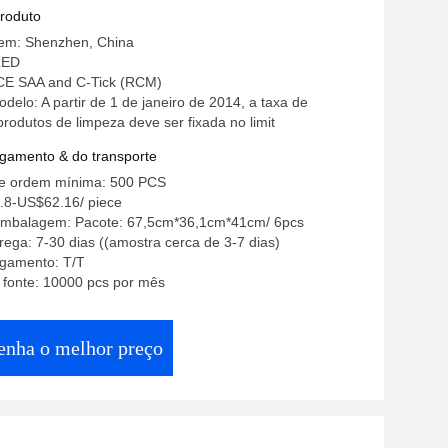
produto
gem: Shenzhen, China
LED
 CE SAA and C-Tick (RCM)
elo: A partir de 1 de janeiro de 2014, a taxa de
rodutos de limpeza deve ser fixada no limit
gamento & do transporte
e ordem mínima: 500 PCS
.8-US$62.16/ piece
embalagem: Pacote: 67,5cm*36,1cm*41cm/ 6pcs
ega: 7-30 dias ((amostra cerca de 3-7 dias)
gamento: T/T
 fonte: 10000 pcs por mês
enha o melhor preço