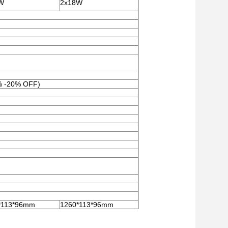
W
2x18W
0% -20% OFF)
*113*96mm
1260*113*96mm