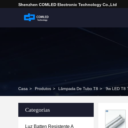
Shenzhen COMLED Electronic Technology Co.,ltd
Casa
>
Produtos
>
Lâmpada De Tubo T8
>
9w LED T8 T
Categorias
Luz Batten Resistente A