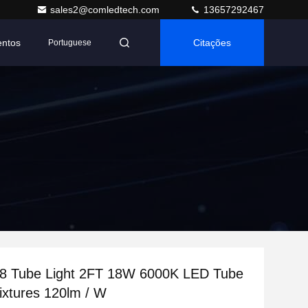
sales2@comledtech.com
13657292467
entos
Citações
Portuguese
8 Tube Light 2FT 18W 6000K LED Tube
Fixtures 120lm / W