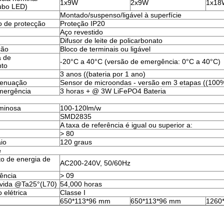
1x9W
2x9W
1x18
ubo LED)
Montado/suspenso/ligável à superfície
o de protecção
Proteção IP20
Aço revestido
Difusor de leite de policarbonato
ção
Bloco de terminais ou ligável
a de
-20°C a 40°C (versão de emergência: 0°C a 40°C)
nto
3 anos ((bateria por 1 ano)
tenuação
Sensor de microondas - versão em 3 etapas ((10
mergência
3 horas + @ 3W LiFePO4 Bateria
uminosa
100-120lm/w
SMD2835
A taxa de referência é igual ou superior a:
> 80
io
120 graus
e
o de energia de
AC200-240V, 50/60Hz
tência
> 09
vida @Ta25°(L70)
54,000 horas
 elétrica
Classe I
650*113*96 mm
650*113*96 mm
1260