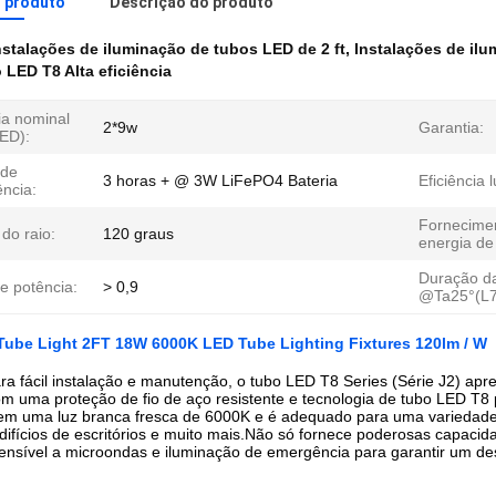
o produto
Descrição do produto
nstalações de iluminação de tubos LED de 2 ft
,
Instalações de il
 LED T8 Alta eficiência
ia nominal
2*9w
Garantia:
LED):
 de
3 horas + @ 3W LiFePO4 Bateria
Eficiência 
ncia:
Fornecime
do raio:
120 graus
energia de
Duração da
e potência:
> 0,9
@Ta25°(L7
Tube Light 2FT 18W 6000K LED Tube Lighting Fixtures 120lm / W
ra fácil instalação e manutenção, o tubo LED T8 Series (Série J2) apr
m uma proteção de fio de aço resistente e tecnologia de tubo LED T8
em uma luz branca fresca de 6000K e é adequado para uma variedade 
difícios de escritórios e muito mais.Não só fornece poderosas capaci
ensível a microondas e iluminação de emergência para garantir um de