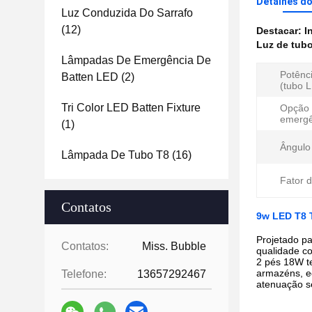
Detalhes d
Luz Conduzida Do Sarrafo
(12)
Destacar:
I
Luz de tubo
Lâmpadas De Emergência De
Potênc
Batten LED
(2)
(tubo 
Tri Color LED Batten Fixture
Opção
emergê
(1)
Ângulo 
Lâmpada De Tubo T8
(16)
Fator d
Contatos
9w LED T8 
Projetado pa
Contatos:
Miss. Bubble
qualidade co
2 pés 18W t
armazéns, e
Telefone:
13657292467
atenuação s