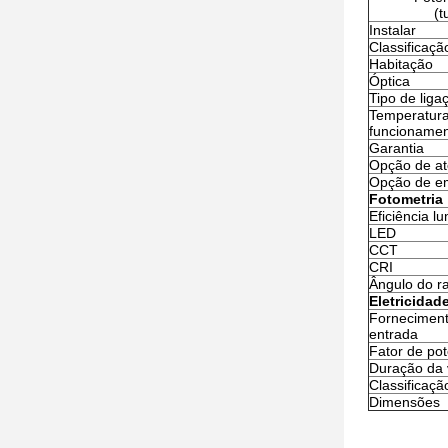
(t
Instalar
Classificaçã
Habitação
Óptica
Tipo de liga
Temperatur
funcioname
Garantia
Opção de a
Opção de e
Fotometria
Eficiência l
LED
CCT
CRI
Ângulo do ra
Eletricidad
Forneciment
entrada
Fator de po
Duração da 
Classificação
Dimensões