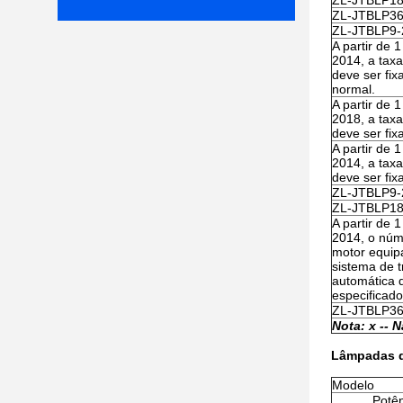
ZL-JTBLP18
ZL-JTBLP36
ZL-JTBLP9-
A partir de 1
2014, a tax
deve ser fix
normal.
A partir de 1
2018, a tax
deve ser fi
A partir de 1
2014, a tax
deve ser fi
ZL-JTBLP9
ZL-JTBLP1
A partir de 1
2014, o núm
motor equi
sistema de 
automática 
especificado
ZL-JTBLP3
Nota: x -
- N
Lâmpadas de
Modelo
Potên