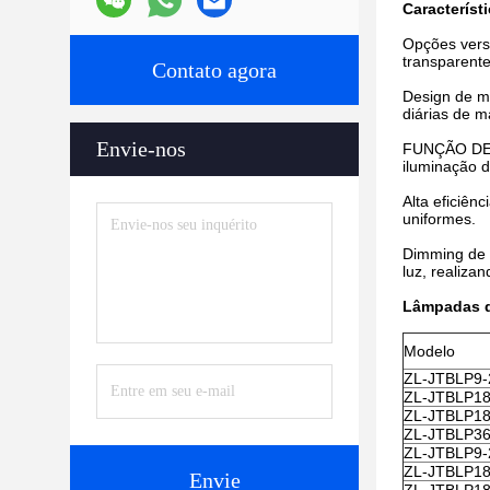
Característ
Opções versá
transparent
Contato agora
Design de ma
diárias de 
Envie-nos
FUNÇÃO DE E
iluminação 
Alta eficiên
uniformes.
Dimming de s
luz, realiza
Lâmpadas de
Modelo
ZL-JTBLP9
ZL-JTBLP1
ZL-JTBLP1
ZL-JTBLP3
ZL-JTBLP9-
ZL-JTBLP18
Envie