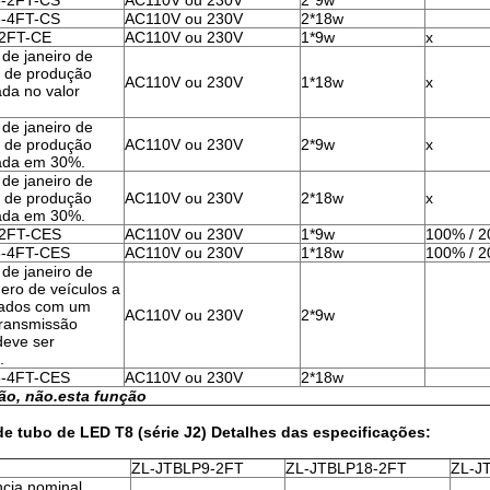
-2FT-CS
AC110V ou 230V
2*9w
-4FT-CS
AC110V ou 230V
2*18w
2FT-CE
AC110V ou 230V
1*9w
x
 de janeiro de
a de produção
AC110V ou 230V
1*18w
x
ada no valor
 de janeiro de
a de produção
AC110V ou 230V
2*9w
x
xada em 30%.
 de janeiro de
a de produção
AC110V ou 230V
2*18w
x
xada em 30%.
-2FT-CES
AC110V ou 230V
1*9w
100% / 
8-4FT-CES
AC110V ou 230V
1*18w
100% / 
 de janeiro de
ero de veículos a
pados com um
AC110V ou 230V
2*9w
transmissão
deve ser
.
6-4FT-CES
AC110V ou 230V
2*18w
ão, não.
esta função
 tubo de LED T8 (série J2) Detalhes das especificações:
ZL-JTBLP9-2FT
ZL-JTBLP18-2FT
ZL-J
cia nominal