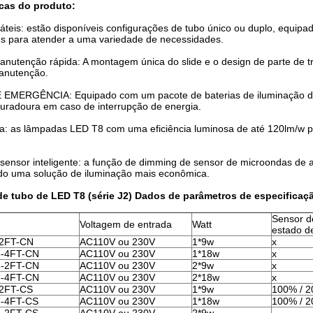
icas do produto:
teis: estão disponíveis configurações de tubo único ou duplo, equipa
es para atender a uma variedade de necessidades.
nutenção rápida: A montagem única do slide e o design de parte de tr
manutenção.
MERGÊNCIA: Equipado com um pacote de baterias de iluminação de 
duradoura em caso de interrupção de energia.
cia: as lâmpadas LED T8 com uma eficiência luminosa de até 120lm/w p
ensor inteligente: a função de dimming de sensor de microondas de a
ndo uma solução de iluminação mais econômica.
 tubo de LED T8 (série J2) Dados de parâmetros de especificaç
Sensor d
Voltagem de entrada
Watt
estado d
-2FT-CN
AC110V ou 230V
1*9w
x
8-4FT-CN
AC110V ou 230V
1*18w
x
8-2FT-CN
AC110V ou 230V
2*9w
x
6-4FT-CN
AC110V ou 230V
2*18w
x
2FT-CS
AC110V ou 230V
1*9w
100% / 
-4FT-CS
AC110V ou 230V
1*18w
100% / 