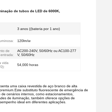
uminação de tubos de LED de 6000K
,
3 anos ((bateria por 1 ano)
luminosa:
120lm/w
nto de
AC200-240V, 50/60Hz ou AC100-277
 entrada:
V, 50/60Hz
 vida
54,000 horas
0):
esenta uma caixa revestida de aço branco de alta
 premium.Este substituto fluorescente de emergência de
de cenários internos, como estacionamentos,
dades de iluminação, também oferece opções de
sempenho ideal em diferentes aplicações.