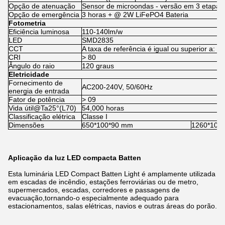
Opção de atenuação
Sensor de microondas - versão em 3 etapa
Opção de emergência
3 horas + @ 2W LiFePO4 Bateria
Fotometria
Eficiência luminosa
110-140lm/w
LED
SMD2835
CCT
A taxa de referência é igual ou superior a:
CRI
> 80
Ângulo do raio
120 graus
Eletricidade
Fornecimento de
AC200-240V, 50/60Hz
energia de entrada
Fator de potência
> 09
Vida útil@Ta25°(L70)
54,000 horas
Classificação elétrica
Classe I
Dimensões
650*100*90 mm
1260*100
Aplicação da luz LED compacta Batten
Esta luminária LED Compact Batten Light é amplamente utilizada
em escadas de incêndio, estações ferroviárias ou de metro,
supermercados, escadas, corredores e passagens de
evacuação,tornando-o especialmente adequado para
estacionamentos, salas elétricas, navios e outras áreas do porão.