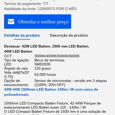
Termos de pagamento: T/T
Habilidade da fonte: 12000PCS POR O MÊS
Obtenha o melhor preço
Detalhes do produto
Descrição do produto
Destacar:
42W LED Batten
,
1500 mm LED Batten
,
44W LED Batten
CCT:
3000K/4000K/5000K/6000K
Tipo de ligação:
Bloco de terminais
LED:
SMD2835
Ângulo do raio:
120 graus
Vida útil@Ta25°
54,000 horas
(L70):
Opção de
Sensor de microondas - versão em 3 etapas
escurecimento:
((100% -20% OFF)
42W 44W 1500mm LED Batten 140lm / W com caixa de
policarbonato
1500mm LED Compacto Batten Fixture, 42-44W Parque de
estacionamento LED Batten luzes 110 - 140lm / W
O LED Compact Batten Fixture de 1500 mm é uma solução de