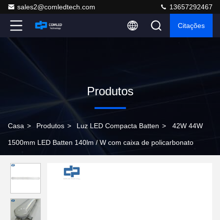
sales2@comledtech.com
13657292467
Citações
Produtos
Casa
>
Produtos
>
Luz LED Compacta Batten
>
42W 44W
1500mm LED Batten 140lm / W com caixa de policarbonato