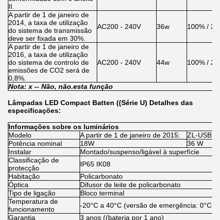
II.
A partir de 1 de janeiro de
2014, a taxa de utilização
AC200 - 240V
36w
100% / 2
do sistema de transmissão
deve ser fixada em 30%.
A partir de 1 de janeiro de
2016, a taxa de utilização
do sistema de controlo de
AC200 - 240V
44w
100% / 2
emissões de CO2 será de
0,8%.
Nota: x -
- Não, não.
esta função
Lâmpadas LED Compact Batten ((Série U) Detalhes das
especificações:
Informações sobre os luminários
Modelo
A partir de 1 de janeiro de 2015:
ZL-USBPL
Potência nominal
18W
36 W
Instalar
Montado/suspenso/ligável à superfície
Classificação de
IP65 IK08
protecção
Habitação
Policarbonato
Óptica
Difusor de leite de policarbonato
Tipo de ligação
Bloco terminal
Temperatura de
-20°C a 40°C (versão de emergência: 0°C a
funcionamento
Garantia
3 anos ((bateria por 1 ano)