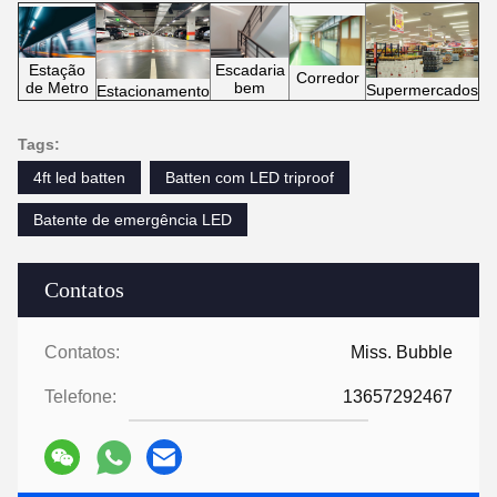
Escadaria
Estação
Corredor
bem
de Metro
Supermercados
Estacionamento
Tags:
4ft led batten
Batten com LED triproof
Batente de emergência LED
Contatos
Contatos:
Miss. Bubble
Telefone:
13657292467