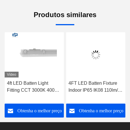
Produtos similares
Vídeo
4ft LED Batten Light
4FT LED Batten Fixture
Fitting CCT 3000K 4000K
Indoor IP65 IK08 110lm/w
5000K 6000K Com função
140lm/w Sensor opcional
de emergência
de atenuação
o
Obtenha o melhor preço
Obtenha o melhor preço