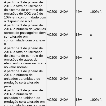
A partir de 1 de janeiro de
2016, a taxa de utilização
do sistema de controlo de
AC200 - 240V
44w
100% / 2
emissões de CO2 será de
10%, em conformidade com
o disposto no n.o 1.
A partir de 1 de janeiro de
2014, o número de veículos
aéreos de passageiros deve
AC200 - 240V
18w
x
ser alterado em
conformidade com o anexo
II.
A partir de 1 de janeiro de
2014, a taxa de utilização
do sistema de controlo de
AC200 - 240V
36w
x
emissões de gases de
efeito estufa deve ser fixada
no valor normal.
A partir de 1 de janeiro de
2014, o número de
unidades da unidade de
AC200 - 240V
44w
x
produção será alterado
para:
A partir de 1 de janeiro de
2014, o número de
unidades da unidade de
AC200 - 240V
18w
100% / 2
produção será alterado em
conformidade com o anexo