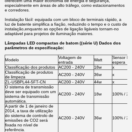
oferecem uma maior economia de energia e segurança,
especialmente em áreas de alto tráfego, como estacionamentos
e corredores.
Instalação fácil: equipada com um bloco de terminais rápido, a
luz de batente simplifica a fiação, reduzindo o tempo e o custo de
instalação,enquanto as opções de ligação ligáveis tornam-no
adaptável para projetos de iluminação maiores.
Lâmpadas LED compactas de batom ((série U) Dados dos
parâmetros de especificação:
Voltagem de
Sensor Di
Modelo
Watt
entrada
espera
Classificação dos produtos
AC200 - 240V
18w
x
Classificação de produtos
AC200 - 240V
36w
x
de limpeza
ZL-USBPL44-5FT-CN
AC200 - 240V
44w
x
O sistema de transmissão
deve ser equipado com um
AC200 - 240V
18w
100% / 2
sistema de transmissão
automática.
A partir de 1 de janeiro de
2014, a taxa de utilização
do sistema de controlo de
AC200 - 240V
36w
100% / 2
emissões de CO2 será
fixada no nível de
referência.